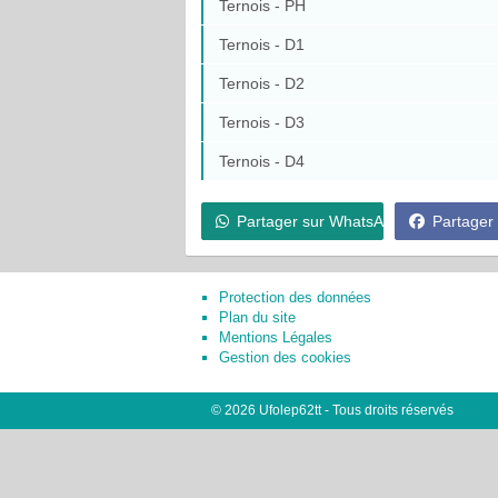
Ternois - PH
Ternois - D1
Ternois - D2
Ternois - D3
Ternois - D4
Partager sur WhatsApp
Partager
Protection des données
Plan du site
Mentions Légales
Gestion des cookies
© 2026 Ufolep62tt - Tous droits réservés